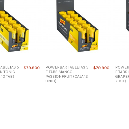
ABLETAS 5
POWERBAR TABLETAS 5
POWERB
$79.900
$79.900
N TONIC
E TABS MANGO-
E TABS
 10 TAB)
PASSIONFRUIT (CAJA 12
GRAPEF
UNID)
X 1OT)