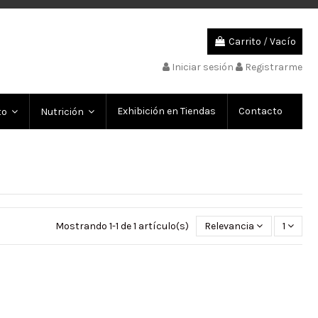
Carrito
/
Vacío
Iniciar sesión
Registrarme
Exhibición en Tiendas
Contacto
to
Nutrición
Mostrando 1-1 de 1 artículo(s)
Relevancia
1