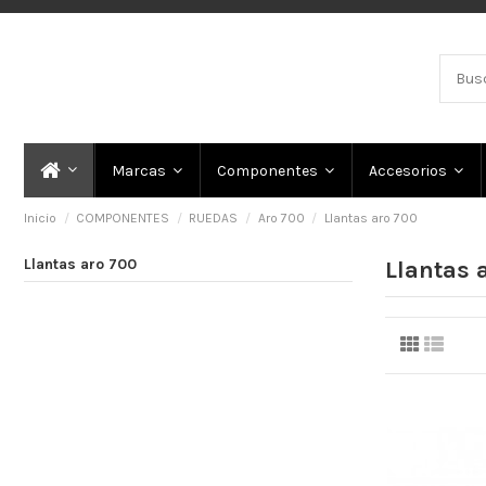
Marcas
Componentes
Accesorios
Inicio
COMPONENTES
RUEDAS
Aro 700
Llantas aro 700
Llantas aro 700
Llantas 