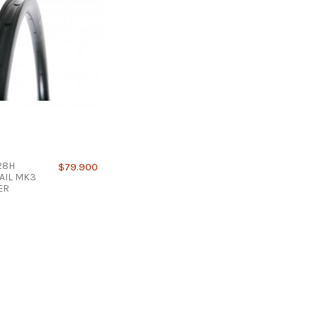
28H
$79.900
AIL MK3
ER