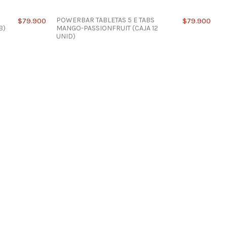
POWERBAR TABLETAS 5 E TABS
$79.900
$79.900
B)
MANGO-PASSIONFRUIT (CAJA 12
UNID)