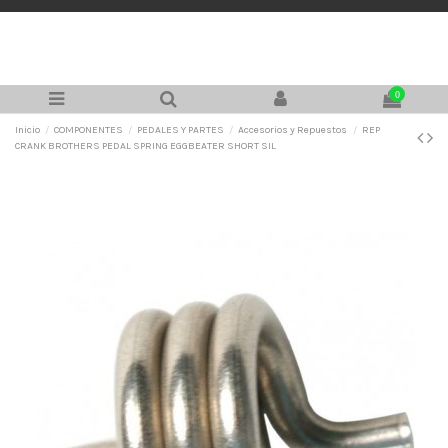
0
Inicio
COMPONENTES
PEDALES Y PARTES
Accesorios y Repuestos
REP
CRANK BROTHERS PEDAL SPRING EGGBEATER SHORT SIL