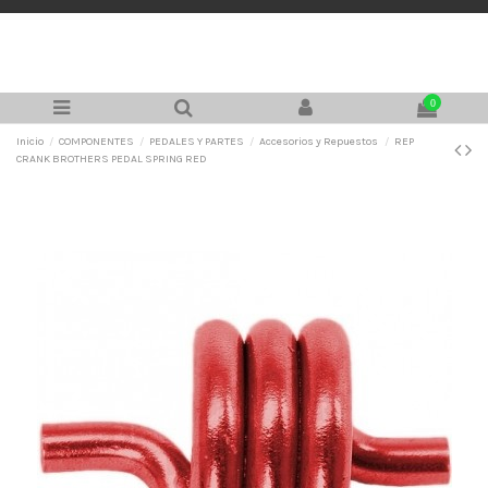
0
Inicio
COMPONENTES
PEDALES Y PARTES
Accesorios y Repuestos
REP
CRANK BROTHERS PEDAL SPRING RED