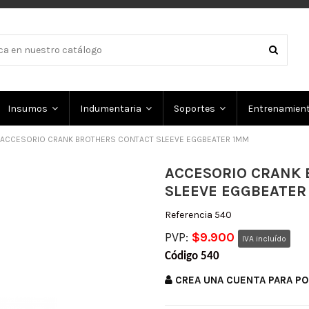
Insumos
Indumentaria
Soportes
Entrenamien
ACCESORIO CRANK BROTHERS CONTACT SLEEVE EGGBEATER 1MM
ACCESORIO CRANK
SLEEVE EGGBEATER
Referencia
540
PVP:
$9.900
IVA incluído
Código 540
CREA UNA CUENTA PARA P