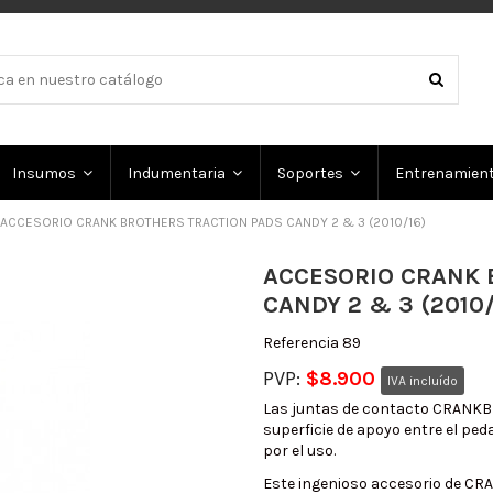
Insumos
Indumentaria
Soportes
Entrenamien
ACCESORIO CRANK BROTHERS TRACTION PADS CANDY 2 & 3 (2010/16)
ACCESORIO CRANK 
CANDY 2 & 3 (2010/
Referencia
89
PVP:
$8.900
IVA incluído
Las juntas de contacto CRANKB
superficie de apoyo entre el peda
por el uso.
Este ingenioso accesorio de CR