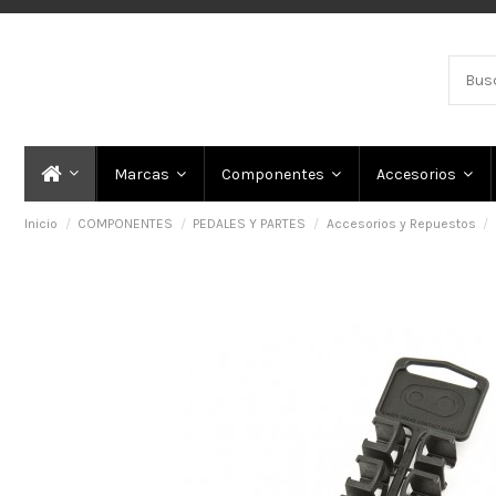
Marcas
Componentes
Accesorios
Inicio
COMPONENTES
PEDALES Y PARTES
Accesorios y Repuestos