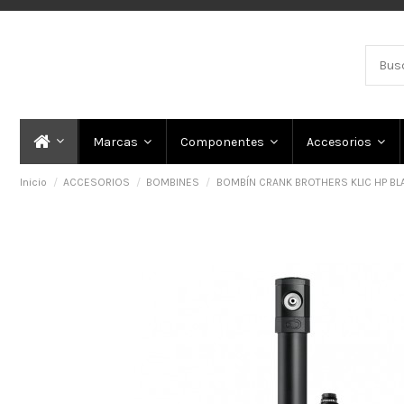
Marcas
Componentes
Accesorios
Inicio
ACCESORIOS
BOMBINES
BOMBÍN CRANK BROTHERS KLIC HP BL