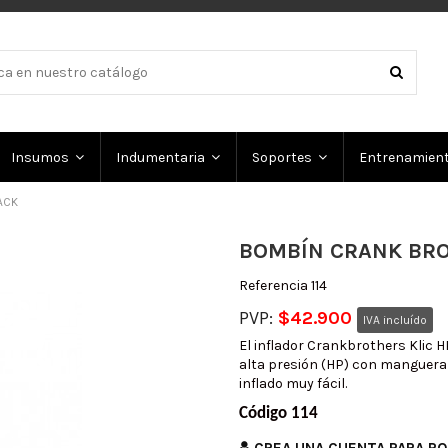
Insumos
Indumentaria
Soportes
Entrenamien
ACK
BOMBÍN CRANK BRO
Referencia
114
PVP:
$42.900
IVA incluído
El inflador Crankbrothers Klic 
alta presión (HP) con manguera
inflado muy fácil.
Código 114
CREA UNA CUENTA PARA P