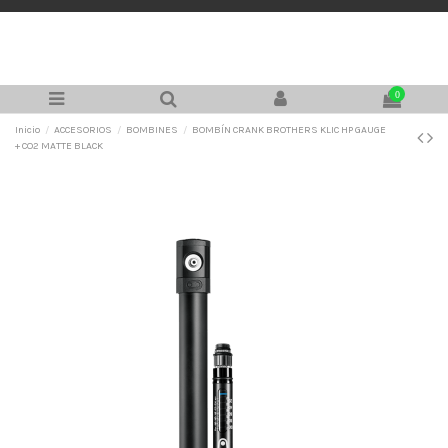
0
Inicio
ACCESORIOS
BOMBINES
BOMBÍN CRANK BROTHERS KLIC HP GAUGE
+ CO2 MATTE BLACK