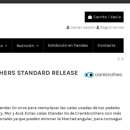
Carrito
/
Vacío
Iniciar sesión
Registrarme
Exhibición en Tiendas
Contacto
to
Nutrición
HERS STANDARD RELEASE
tandar 0º sirve para reemplazar las calas usadas de tus pedales
ty, Mxr y Acid. Estas calas Standar 0º de Crankbrothers son más
ionales ya que pueden eliminar la libertad angular, para conseguir