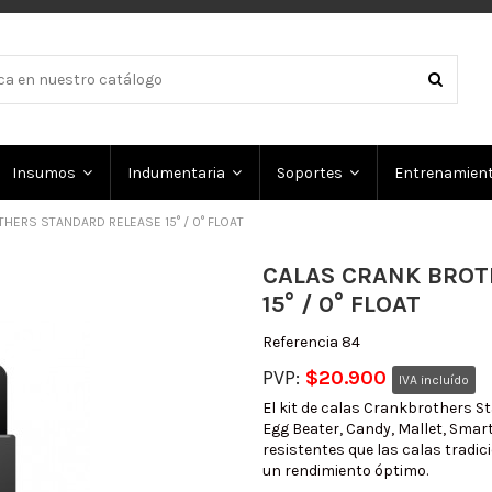
Insumos
Indumentaria
Soportes
Entrenamien
HERS STANDARD RELEASE 15° / 0° FLOAT
CALAS CRANK BROT
15° / 0° FLOAT
Referencia
84
PVP:
$20.900
IVA incluído
El kit de calas Crankbrothers S
Egg Beater, Candy, Mallet, Smar
resistentes que las calas tradic
un rendimiento óptimo.