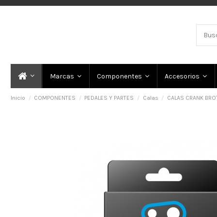
Marcas
Componentes
Accesorios
Inicio
COMPONENTES
PEDALES Y PARTES
Calas
CALAS CRANK BROT