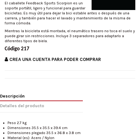
El caballete Feedback Sports Scorpion es un
soporte portátil, ligero y funcional para guardar
bicicletas. Es muy útil para dejar la bici estable antes o después de una
carrera, y también para hacer el lavado y mantenimiento de la misma de
forma cómoda.
Mientras la bicicleta está montada, el neumático trasero no toca el suelo y
puede girar sin restricciones. Incluye 3 separadores para adaptarlo a
diferentes tipos de biela.
Código 217
CREA UNA CUENTA PARA PODER COMPRAR
Descripción
Detalles del producto
Peso 2.7 kg
Dimensiones 35.5 x 35.5 x 39.4 cm
Dimensiones plegado 35.5 x 36.8 x 3.8 cm
Material (es): Acero / Nylon