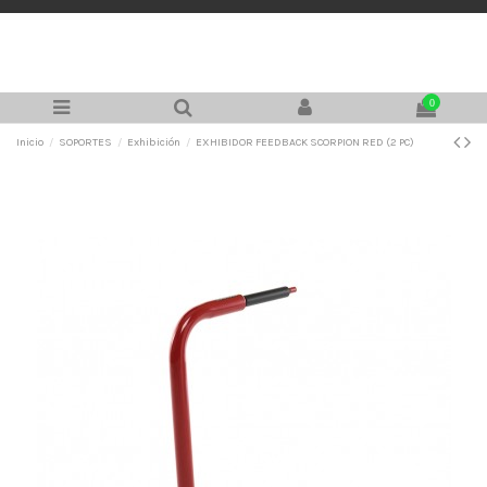
0
Inicio
SOPORTES
Exhibición
EXHIBIDOR FEEDBACK SCORPION RED (2 PC)