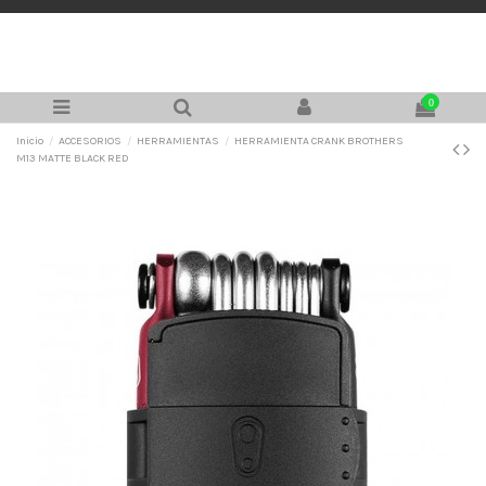
0
Inicio
ACCESORIOS
HERRAMIENTAS
HERRAMIENTA CRANK BROTHERS
M13 MATTE BLACK RED