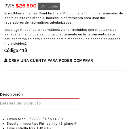
PVP:
$26.900
IVA incluído
El multiherramientas Crankbrothers M13 contiene 13 multiherramientas de
acero de alta resistencia, incluida la herramienta para usar tus
reparadores de neumáticos tubularizados.
Los plugs (tripas) para neumáticos vienen incluidos con el estuche de
almacenamiento que se monta directamente en la herramienta. Este
estuche también está diseñado para almacenar 2 eslabones de cadena
(no incluidos).
Código 418
CREA UNA CUENTA PARA PODER COMPRAR
Descripción
Detalles del producto
Llaves Allen 2 / 2.5 / 3 / 4 / 5 / 6 / 8
Desatornillador tipo Phillips #1 y #2, plano #1
Llave Estrella Torx: T-10 y T-25