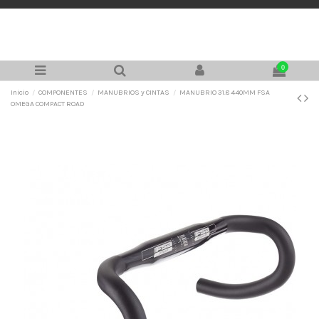
0
Inicio
COMPONENTES
MANUBRIOS y CINTAS
MANUBRIO 31.8 440MM FSA
OMEGA COMPACT ROAD