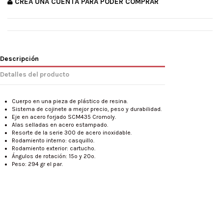
CREA UNA CUENTA PARA PODER COMPRAR
Descripción
Detalles del producto
Cuerpo en una pieza de plástico de resina.
Sistema de cojinete a mejor precio, peso y durabilidad.
Eje en acero forjado SCM435 Cromoly.
Alas selladas en acero estampado.
Resorte de la serie 300 de acero inoxidable.
Rodamiento interno: casquillo.
Rodamiento exterior: cartucho.
Ángulos de rotación: 15º y 20º.
Peso: 294 gr el par.