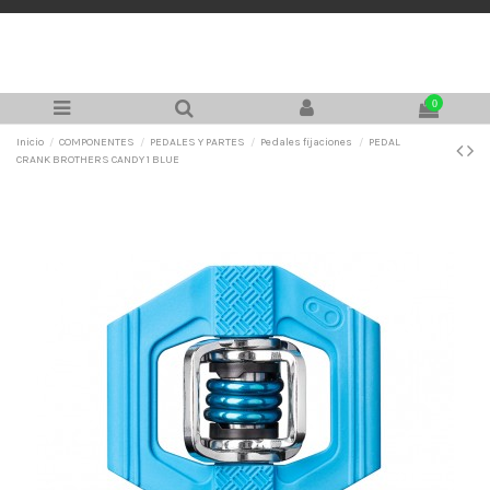
0
Inicio
COMPONENTES
PEDALES Y PARTES
Pedales fijaciones
PEDAL
CRANK BROTHERS CANDY 1 BLUE