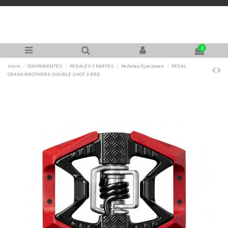
0
Inicio
COMPONENTES
PEDALES Y PARTES
Pedales fijaciones
PEDAL
CRANK BROTHERS DOUBLE SHOT 3 RED