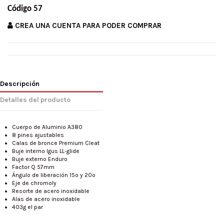
Código 57
CREA UNA CUENTA PARA PODER COMPRAR
Descripción
Detalles del producto
Cuerpo de Aluminio A380
8 pines ajustables
Calas de bronce Premium Cleat
Buje interno Igus LL-glide
Buje externo Enduro
Factor Q 57mm
Ángulo de liberación 15º y 20º
Eje de chromoly
Resorte de acero inoxidable
Alas de acero inoxidable
403g el par