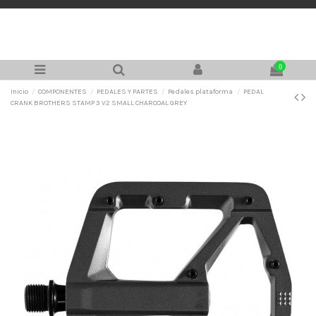
0
Inicio
COMPONENTES
PEDALES Y PARTES
Pedales plataforma
PEDAL
CRANK BROTHERS STAMP 3 V2 SMALL CHARCOAL GREY