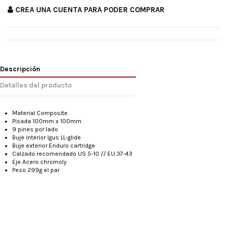
CREA UNA CUENTA PARA PODER COMPRAR
Descripción
Detalles del producto
Material Composite
Pisada 100mm x 100mm
9 pines por lado
Buje interior Igus LL-glide
Buje exterior Enduro cartridge
Calzado recomendado US 5-10 // EU 37-43
Eje Acero chromoly
Peso 299g el par