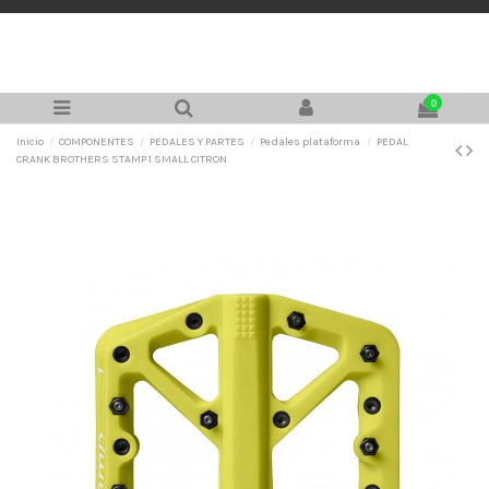
0
Inicio
COMPONENTES
PEDALES Y PARTES
Pedales plataforma
PEDAL
CRANK BROTHERS STAMP 1 SMALL CITRON