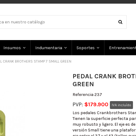
Insumos
Indumentaria
Soportes
Entrenamien
L CRANK BROTHERS STAMP 7 SMALL GREEN
PEDAL CRANK BROT
GREEN
Referencia
237
PVP:
$179.900
IVA incluído
Los pedales Crankbrothers Stamp
Tienen la superficie perfecta pa
muy robusto y ligero. El eje es
versión Small tiene una platafo
pie entre el 37 y el 43 (tallas eu