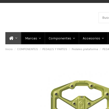
Marcas
Componentes
Accesorios
Inicio
COMPONENTES
PEDALES Y PARTES
Pedales plataforma
PEDA