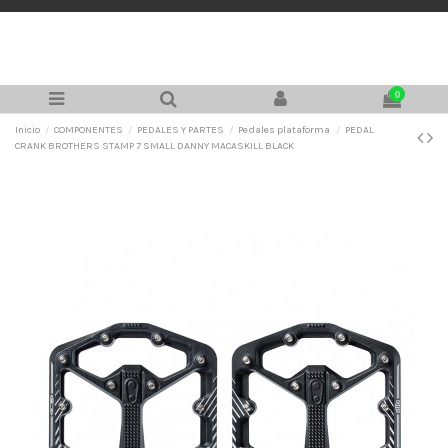
0
Inicio
COMPONENTES
PEDALES Y PARTES
Pedales plataforma
PEDAL
CRANK BROTHERS STAMP 7 SMALL DANNY MACASKILL BLACK