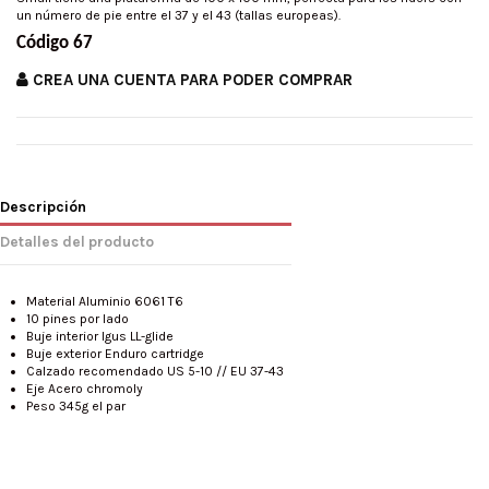
un número de pie entre el 37 y el 43 (tallas europeas).
Código 67
CREA UNA CUENTA PARA PODER COMPRAR
Descripción
Detalles del producto
Material Aluminio 6061 T6
10 pines por lado
Buje interior Igus LL-glide
Buje exterior Enduro cartridge
Calzado recomendado US 5-10 // EU 37-43
Eje Acero chromoly
Peso 345g el par