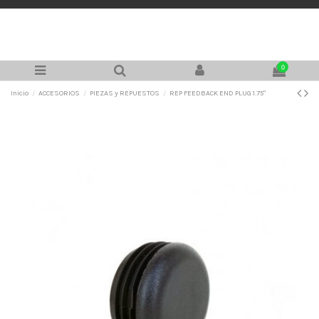
0
Inicio
ACCESORIOS
PIEZAS y REPUESTOS
REP FEEDBACK END PLUG 1.75"