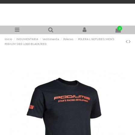
0
Inicio
INDUMENTARIA
Vestimenta
Poleras
POLERA L NOTUBES MEN'S
PODIUM SRD LOGO BLACK/RED