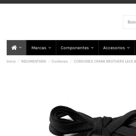
Marcas
Componentes
Accesorios
Inicio
INDUMENTARIA
Cordones
CORDONES CRANK BROTHERS LACE B