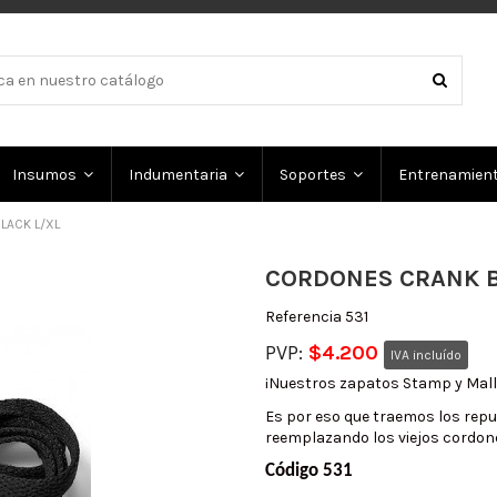
Insumos
Indumentaria
Soportes
Entrenamien
LACK L/XL
CORDONES CRANK B
Referencia
531
PVP:
$4.200
IVA incluído
¡Nuestros zapatos Stamp y Mall
Es por eso que traemos los repu
reemplazando los viejos cordon
Código 531