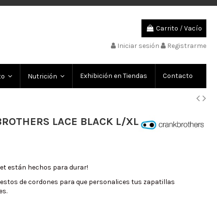
Carrito
/
Vacío
Iniciar sesión
Registrarme
Exhibición en Tiendas
Contacto
to
Nutrición
ROTHERS LACE BLACK L/XL
et están hechos para durar!
estos de cordones para que personalices tus zapatillas
es.