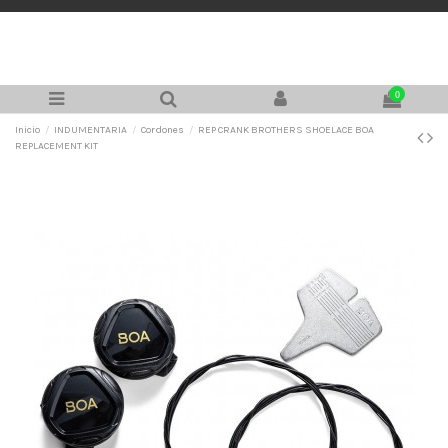
0
Inicio
INDUMENTARIA
Cordones
REP CRANK BROTHERS SHOELACE BOA
REPLACEMENT KIT