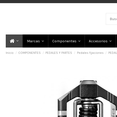
Marcas
Componentes
Accesorios
Inicio
COMPONENTES
PEDALES Y PARTES
Pedales fijaciones
PEDAL