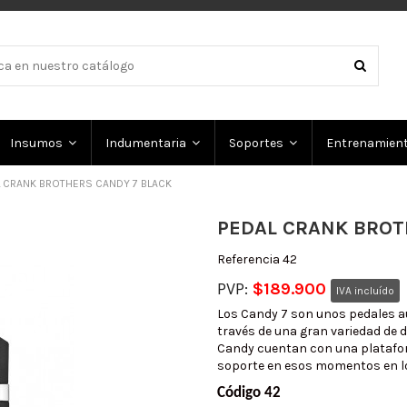
Insumos
Indumentaria
Soportes
Entrenamien
 CRANK BROTHERS CANDY 7 BLACK
PEDAL CRANK BROT
Referencia
42
PVP:
$189.900
IVA incluído
Los Candy 7 son unos pedales a
través de una gran variedad de d
Candy cuentan con una platafor
soporte en esos momentos en lo
Código 42