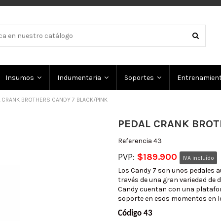
Insumos
Indumentaria
Soportes
Entrenamien
 CRANK BROTHERS CANDY 7 BLACK/PINK
PEDAL CRANK BROT
Referencia
43
PVP:
$189.900
IVA incluído
Los Candy 7 son unos pedales a
través de una gran variedad de d
Candy cuentan con una platafor
soporte en esos momentos en lo
Código 43