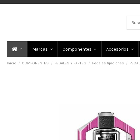
Marcas
Componentes
Accesorios
Inicio
COMPONENTES
PEDALES Y PARTES
Pedales fijaciones
PEDAL