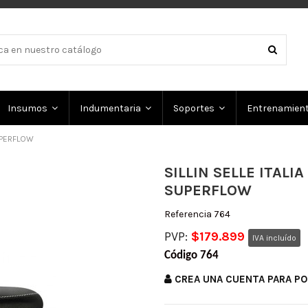
Insumos
Indumentaria
Soportes
Entrenamien
SUPERFLOW
SILLIN SELLE ITALIA
SUPERFLOW
Referencia
764
PVP:
$179.899
IVA incluído
Código 764
CREA UNA CUENTA PARA P