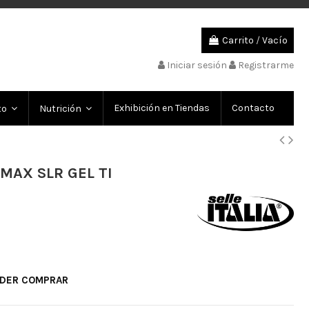
Carrito
/
Vacío
Iniciar sesión
Registrarme
Exhibición en Tiendas
Contacto
to
Nutrición
 MAX SLR GEL TI
ODER COMPRAR