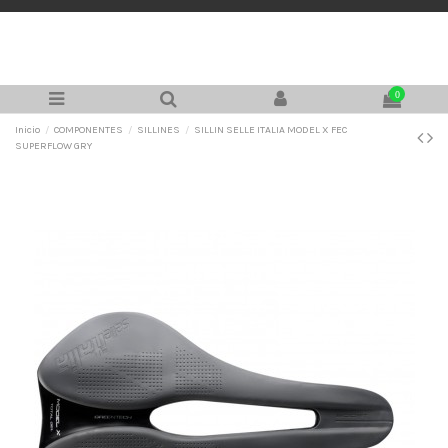
0
Inicio
COMPONENTES
SILLINES
SILLIN SELLE ITALIA MODEL X FEC
SUPERFLOW GRY